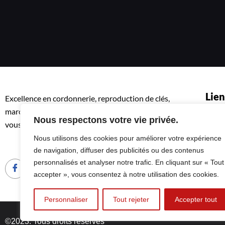
Lien
Excellence en cordonnerie, reproduction de clés,
maroquinerie, entretien du cuir et affûtage. Fiez-
Nous respectons votre vie privée.
Accue
vous à notre savoir-faire.
Qui 
Nous utilisons des cookies pour améliorer votre expérience
Menti
de navigation, diffuser des publicités ou des contenus
personnalisés et analyser notre trafic. En cliquant sur « Tout
accepter », vous consentez à notre utilisation des cookies.
Personnaliser
Tout rejeter
Accepter tout
©2023. Tous droits réservés