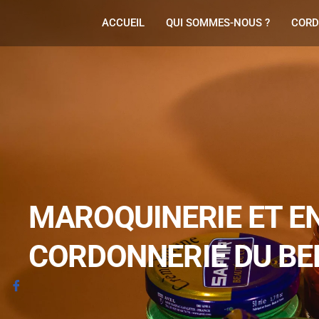
ACCUEIL
QUI SOMMES-NOUS ?
CORD
Aller
au
contenu
MAROQUINERIE ET EN
CORDONNERIE DU BEF