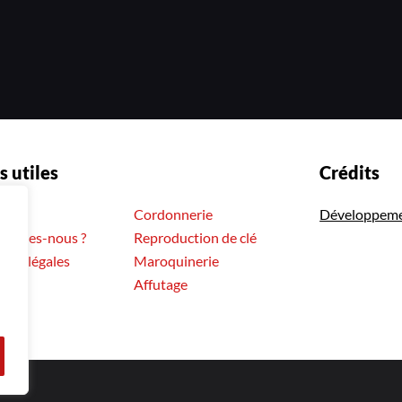
s utiles
Crédits
il
Cordonnerie
Développem
sommes-nous ?
Reproduction de clé
ons légales
Maroquinerie
Affutage